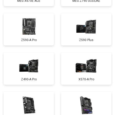
MEG X670E ACE
MEG Z790 GODLIKE
Z590-A Pro
Z590 Plus
Z490-A Pro
X570-A Pro