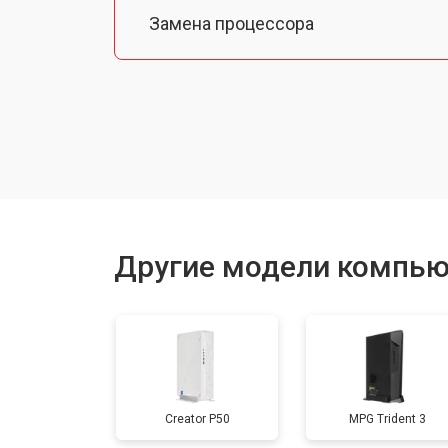
Замена процессора
Замена оперативной памяти
Замена кулера
Замена HDD (замена жёсткого диск
Другие модели компью
Замена блока питания
Замена материнской платы
Creator P50
MPG Trident 3
Замена звуковой платы