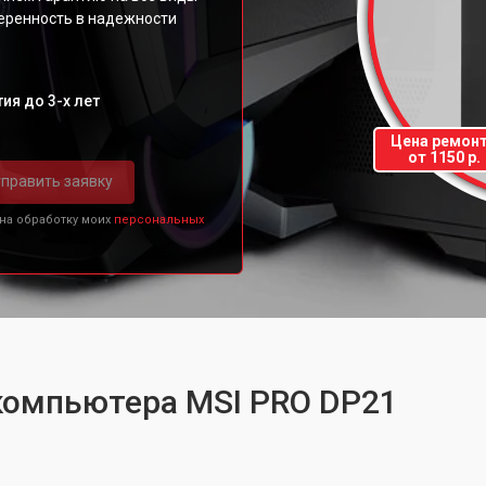
веренность в надежности
ия до 3-х лет
Цена ремон
от 1150 р.
править заявку
 на обработку моих
персональных
 компьютера MSI PRO DP21