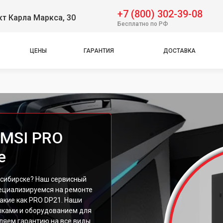
+7 (800) 302-39-08
т Карла Маркса, 30
Бесплатно по РФ
ЦЕНЫ
ГАРАНТИЯ
ДОСТАВКА
 MSI PRO
е
осибирске? Наш сервисный
пециализируемся на ремонте
акие как PRO DP21. Наши
ками и оборудованием для
ляем гарантию на все виды