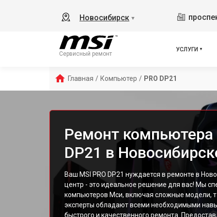
проспек
Новосибирск
▼
УСЛУГИ
Сервисный ремонт
Главная
/
Компьютер
/
PRO DP21
Ремонт компьютера
DP21 в Новосибирск
Ваш MSI PRO DP21 нуждается в ремонте в Нов
центр - это идеальное решение для вас! Мы с
компьютеров Мси, включая сложные модели, т
эксперты обладают всеми необходимыми навы
быстрого и качественного ремонта. Предостав