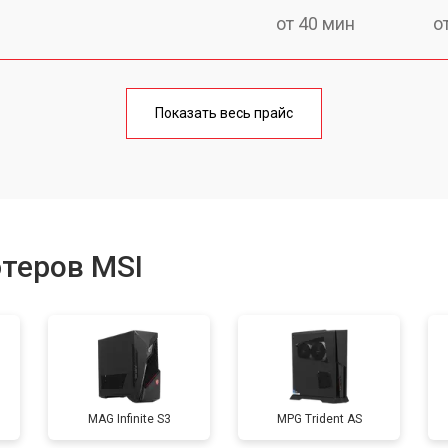
от 40 мин
о
от 50 мин
о
Показать весь прайс
от 50 мин
о
а)
от 60 мин
о
теров MSI
от 40 мин
о
от 60 мин
о
MAG Infinite S3
MPG Trident AS
от 60 мин
о